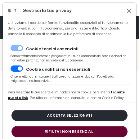
Gestisci la tua privacy
IT
Tutto News
Tutto Sport
Tutto Curiosità
Utilizziamo i cookie per fornire funzionalità essenziali al funzionamento
del sito web e, con il tuo consenso, per analizzarne il traffico. Questo
pannello ti consente di esprimere le tue preferenze di consenso.
Cronaca
Atletica
Serie D
/
Picenotime
Cookie tecnici essenziali
Basket
/
Serie B
Sono strettamente necessari per garantire il funzionamento del servizio che ci hai
richiesto e, pertanto, non richiedono il tuo consenso.
/
Benevento-Brescia 1-1: le voci di Bucchi, Lanna, Foggia e Vigorito post gara
Cookie analitici non essenziali
Ciclismo
Ci permettono di misurare il traffico e analizzarne i dati con l'obiettivo di
migliorare il nostro servizio.
Volley
SERIE B
Puoi resettare le tue scelte eliminado i nostri cookie persistenti
tramite
Benevento-Brescia 1-1: le voci di
questo link
. Per ulteriori informazioni consulta la nostra Cookie Policy.
Bucchi, Lanna, Foggia e Vigorito
post gara
ACCETTA SELEZIONATI
RIFIUTA I NON ESSENZIALI
di Redazione Picenotime