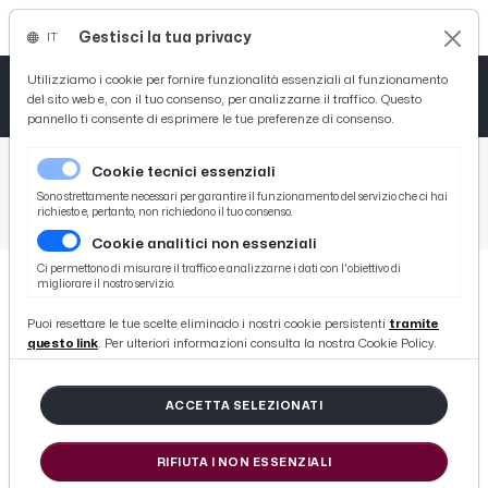
Gestisci la tua privacy
IT
Tutto News
Tutto Sport
Tutto Curiosità
Utilizziamo i cookie per fornire funzionalità essenziali al funzionamento
del sito web e, con il tuo consenso, per analizzarne il traffico. Questo
pannello ti consente di esprimere le tue preferenze di consenso.
Cronaca
Atletica
Serie D
/
Picenotime
Cookie tecnici essenziali
Basket
/
Monticelli Calcio
Sono strettamente necessari per garantire il funzionamento del servizio che ci hai
richiesto e, pertanto, non richiedono il tuo consenso.
/
Monticelli-Recanatese 2-0, la voce di Stallone post gara
Cookie analitici non essenziali
Ciclismo
Ci permettono di misurare il traffico e analizzarne i dati con l'obiettivo di
migliorare il nostro servizio.
Volley
MONTICELLI CALCIO
Puoi resettare le tue scelte eliminado i nostri cookie persistenti
tramite
Monticelli-Recanatese 2-0, la voce
questo link
. Per ulteriori informazioni consulta la nostra Cookie Policy.
di Stallone post gara
ACCETTA SELEZIONATI
di Redazione Picenotime
RIFIUTA I NON ESSENZIALI
domenica 02 aprile 2017