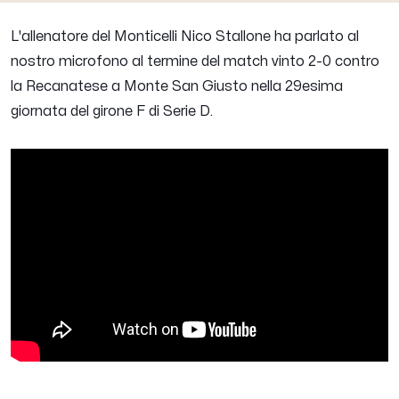
L'allenatore del Monticelli
Nico Stallone
ha parlato al
nostro microfono al termine del match vinto 2-0 contro
la Recanatese a Monte San Giusto nella 29esima
giornata del girone F di Serie D.