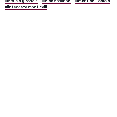
#serie d girone f
#nico stallone
#monticelli calcio
#interviste monticelli