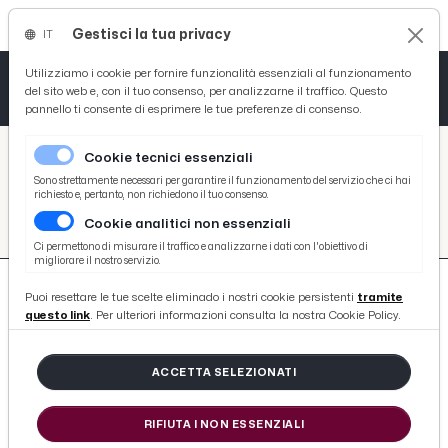
Gestisci la tua privacy
IT
Tutto News
Tutto Sport
Tutto Curiosità
Utilizziamo i cookie per fornire funzionalità essenziali al funzionamento
del sito web e, con il tuo consenso, per analizzarne il traffico. Questo
pannello ti consente di esprimere le tue preferenze di consenso.
Cronaca
Atletica
Serie D
/
Picenotime
Cookie tecnici essenziali
Basket
/
#interviste-monticelli
Sono strettamente necessari per garantire il funzionamento del servizio che ci hai
richiesto e, pertanto, non richiedono il tuo consenso.
#INTERVISTE-MONTICELLI
Cookie analitici non essenziali
Ciclismo
Ci permettono di misurare il traffico e analizzarne i dati con l'obiettivo di
migliorare il nostro servizio.
Volley
Puoi resettare le tue scelte eliminado i nostri cookie persistenti
tramite
questo link
. Per ulteriori informazioni consulta la nostra Cookie Policy.
ACCETTA SELEZIONATI
149 ARTICOLI
RIFIUTA I NON ESSENZIALI
Monticelli-Montefano 3-4, la voce di