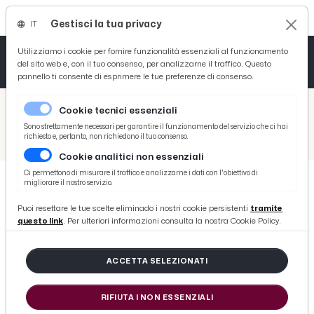
Gestisci la tua privacy
IT
Tutto News
Tutto Sport
Tutto Curiosità
Utilizziamo i cookie per fornire funzionalità essenziali al funzionamento
del sito web e, con il tuo consenso, per analizzarne il traffico. Questo
pannello ti consente di esprimere le tue preferenze di consenso.
Cronaca
Atletica
Serie D
/
Picenotime
Cookie tecnici essenziali
Basket
/
Monticelli Calcio
Sono strettamente necessari per garantire il funzionamento del servizio che ci hai
richiesto e, pertanto, non richiedono il tuo consenso.
/
Monticelli-Sassoferrato Genga 1-2, la voce di mister Zaini post gara
Cookie analitici non essenziali
Ciclismo
Ci permettono di misurare il traffico e analizzarne i dati con l'obiettivo di
migliorare il nostro servizio.
Volley
MONTICELLI CALCIO
Puoi resettare le tue scelte eliminado i nostri cookie persistenti
tramite
Monticelli-Sassoferrato Genga 1-2,
questo link
. Per ulteriori informazioni consulta la nostra Cookie Policy.
la voce di mister Zaini post gara
ACCETTA SELEZIONATI
di Redazione Picenotime
RIFIUTA I NON ESSENZIALI
domenica 16 settembre 2018