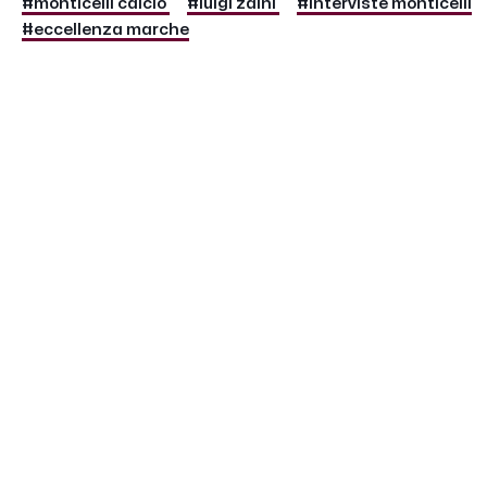
#monticelli calcio
#luigi zaini
#interviste monticelli
#eccellenza marche