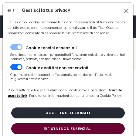
Gestisci la tua privacy
IT
Tutto News
Tutto Sport
Tutto Curiosità
Utilizziamo i cookie per fornire funzionalità essenziali al funzionamento
del sito web e, con il tuo consenso, per analizzarne il traffico. Questo
pannello ti consente di esprimere le tue preferenze di consenso.
Cronaca
Atletica
Serie D
/
Picenotime
Cookie tecnici essenziali
Basket
/
Monticelli Calcio
Sono strettamente necessari per garantire il funzionamento del servizio che ci hai
richiesto e, pertanto, non richiedono il tuo consenso.
/
Monticelli-Porto d'Ascoli 0-0, la voce di mister Zaini post gara: ''Ora ci serve continuità''
Cookie analitici non essenziali
Ciclismo
Ci permettono di misurare il traffico e analizzarne i dati con l'obiettivo di
migliorare il nostro servizio.
Volley
MONTICELLI CALCIO
Puoi resettare le tue scelte eliminado i nostri cookie persistenti
tramite
Monticelli-Porto d'Ascoli 0-0, la
questo link
. Per ulteriori informazioni consulta la nostra Cookie Policy.
voce di mister Zaini post gara:
''Ora ci serve continuità''
ACCETTA SELEZIONATI
RIFIUTA I NON ESSENZIALI
di Redazione Picenotime