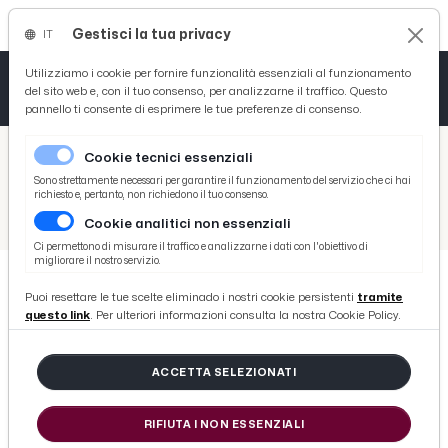
Gestisci la tua privacy
IT
Tutto News
Tutto Sport
Tutto Curiosità
Utilizziamo i cookie per fornire funzionalità essenziali al funzionamento
del sito web e, con il tuo consenso, per analizzarne il traffico. Questo
pannello ti consente di esprimere le tue preferenze di consenso.
Cronaca
Atletica
Serie D
/
Picenotime
Cookie tecnici essenziali
Basket
/
Varie
Sono strettamente necessari per garantire il funzionamento del servizio che ci hai
richiesto e, pertanto, non richiedono il tuo consenso.
/
Serie D
/
Vis Pesaro-Matelica 1-1, highlights e voci Riolfo-Tiozzo
Cookie analitici non essenziali
Ciclismo
Ci permettono di misurare il traffico e analizzarne i dati con l'obiettivo di
migliorare il nostro servizio.
Volley
Puoi resettare le tue scelte eliminado i nostri cookie persistenti
tramite
SERIE D
questo link
. Per ulteriori informazioni consulta la nostra Cookie Policy.
Vis Pesaro-Matelica 1-1, highlights
e voci Riolfo-Tiozzo
ACCETTA SELEZIONATI
di Redazione Picenotime
RIFIUTA I NON ESSENZIALI