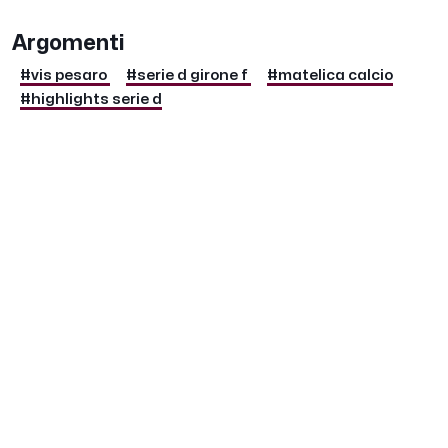
Argomenti
#vis pesaro
#serie d girone f
#matelica calcio
#highlights serie d