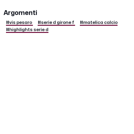
Argomenti
#vis pesaro
#serie d girone f
#matelica calcio
#highlights serie d