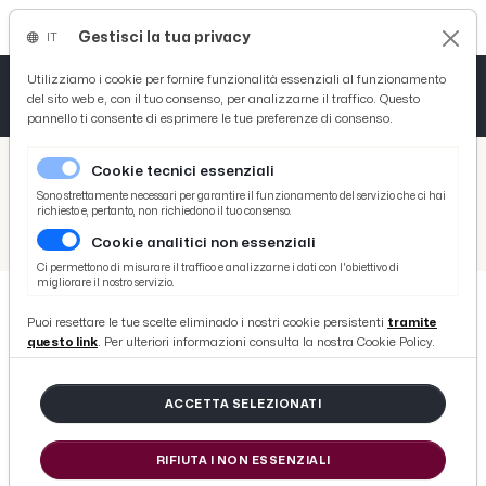
Gestisci la tua privacy
IT
Tutto News
Tutto Sport
Tutto Curiosità
Utilizziamo i cookie per fornire funzionalità essenziali al funzionamento
del sito web e, con il tuo consenso, per analizzarne il traffico. Questo
pannello ti consente di esprimere le tue preferenze di consenso.
Cronaca
Atletica
Serie D
/
Picenotime
Cookie tecnici essenziali
Basket
/
Varie
Sono strettamente necessari per garantire il funzionamento del servizio che ci hai
richiesto e, pertanto, non richiedono il tuo consenso.
/
Serie D
/
Vis Pesaro-Matelica 1-1, highlights e voci Riolfo-Tiozzo
Cookie analitici non essenziali
Ciclismo
Ci permettono di misurare il traffico e analizzarne i dati con l'obiettivo di
migliorare il nostro servizio.
Volley
Puoi resettare le tue scelte eliminado i nostri cookie persistenti
tramite
SERIE D
questo link
. Per ulteriori informazioni consulta la nostra Cookie Policy.
Vis Pesaro-Matelica 1-1, highlights
e voci Riolfo-Tiozzo
ACCETTA SELEZIONATI
di Redazione Picenotime
RIFIUTA I NON ESSENZIALI