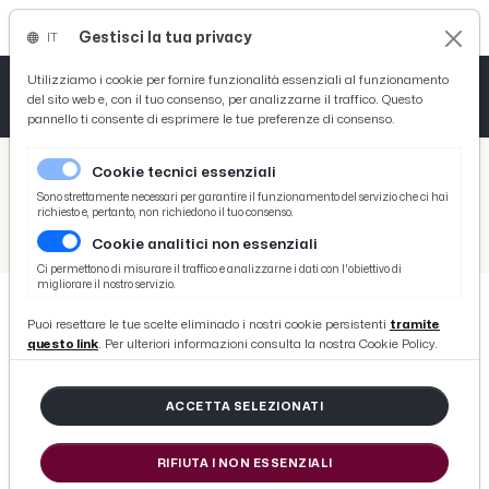
Gestisci la tua privacy
IT
Tutto News
Tutto Sport
Tutto Curiosità
Utilizziamo i cookie per fornire funzionalità essenziali al funzionamento
del sito web e, con il tuo consenso, per analizzarne il traffico. Questo
pannello ti consente di esprimere le tue preferenze di consenso.
Cronaca
Atletica
Serie D
/
Picenotime
Cookie tecnici essenziali
Basket
/
Varie
Sono strettamente necessari per garantire il funzionamento del servizio che ci hai
richiesto e, pertanto, non richiedono il tuo consenso.
/
Serie D
/
Vastese-Castelfidardo 2-1, highlights e voci Colavitto-Vagnoni
Cookie analitici non essenziali
Ciclismo
Ci permettono di misurare il traffico e analizzarne i dati con l'obiettivo di
migliorare il nostro servizio.
Volley
Puoi resettare le tue scelte eliminado i nostri cookie persistenti
tramite
SERIE D
questo link
. Per ulteriori informazioni consulta la nostra Cookie Policy.
Vastese-Castelfidardo 2-1,
highlights e voci Colavitto-Vagnoni
ACCETTA SELEZIONATI
di Redazione Picenotime
RIFIUTA I NON ESSENZIALI