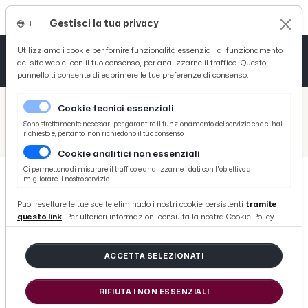
Gestisci la tua privacy
IT
Tutto News
Tutto Sport
Tutto Curiosità
Utilizziamo i cookie per fornire funzionalità essenziali al funzionamento
del sito web e, con il tuo consenso, per analizzarne il traffico. Questo
pannello ti consente di esprimere le tue preferenze di consenso.
Cronaca
Atletica
Serie D
/
Picenotime
Cookie tecnici essenziali
Basket
/
Coppa Teodori
Sono strettamente necessari per garantire il funzionamento del servizio che ci hai
richiesto e, pertanto, non richiedono il tuo consenso.
/
CIVM, 47esima Verzegnis-Sella Chianzutan sotto la pioggia. Vince Bratschi
Cookie analitici non essenziali
Ciclismo
Ci permettono di misurare il traffico e analizzarne i dati con l'obiettivo di
migliorare il nostro servizio.
Volley
COPPA TEODORI
Puoi resettare le tue scelte eliminado i nostri cookie persistenti
tramite
CIVM, 47esima Verzegnis-Sella
questo link
. Per ulteriori informazioni consulta la nostra Cookie Policy.
Chianzutan sotto la pioggia. Vince
Bratschi
ACCETTA SELEZIONATI
RIFIUTA I NON ESSENZIALI
di Redazione Picenotime