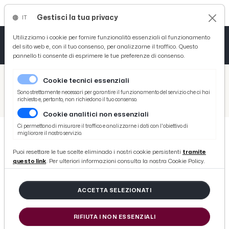
Gestisci la tua privacy
IT
Tutto News
Tutto Sport
Tutto Curiosità
Utilizziamo i cookie per fornire funzionalità essenziali al funzionamento
del sito web e, con il tuo consenso, per analizzarne il traffico. Questo
pannello ti consente di esprimere le tue preferenze di consenso.
Cronaca
Atletica
Serie D
/
Picenotime
Cookie tecnici essenziali
Basket
/
Coppa Teodori
Sono strettamente necessari per garantire il funzionamento del servizio che ci hai
richiesto e, pertanto, non richiedono il tuo consenso.
/
Coppa Teodori, staff organizzatore celebra il 2024 proiettandosi alla nuova stagione con interessanti novità
Cookie analitici non essenziali
Ciclismo
Ci permettono di misurare il traffico e analizzarne i dati con l'obiettivo di
migliorare il nostro servizio.
Volley
COPPA TEODORI
Puoi resettare le tue scelte eliminado i nostri cookie persistenti
tramite
Coppa Teodori, staff organizzatore
questo link
. Per ulteriori informazioni consulta la nostra Cookie Policy.
celebra il 2024 proiettandosi alla
nuova stagione con interessanti
ACCETTA SELEZIONATI
novità
RIFIUTA I NON ESSENZIALI