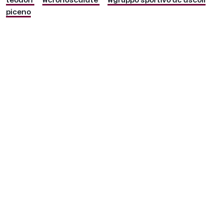
teodori
#cronoscalate
#gruppo sportivo ac ascoli
piceno