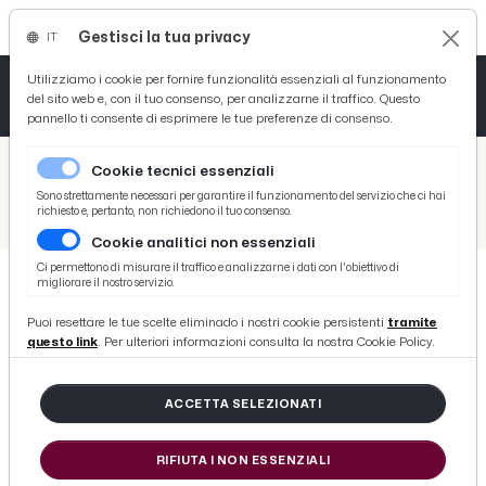
Gestisci la tua privacy
IT
Tutto News
Tutto Sport
Tutto Curiosità
Utilizziamo i cookie per fornire funzionalità essenziali al funzionamento
del sito web e, con il tuo consenso, per analizzarne il traffico. Questo
pannello ti consente di esprimere le tue preferenze di consenso.
Cronaca
Atletica
Serie D
/
Picenotime
Cookie tecnici essenziali
Basket
/
Calcio
Sono strettamente necessari per garantire il funzionamento del servizio che ci hai
richiesto e, pertanto, non richiedono il tuo consenso.
/
Calcio a 5, Adverso Ascoli ko in casa contro L’Eagles Pagliare
Cookie analitici non essenziali
Ciclismo
Ci permettono di misurare il traffico e analizzarne i dati con l'obiettivo di
migliorare il nostro servizio.
Volley
CALCIO
Puoi resettare le tue scelte eliminado i nostri cookie persistenti
tramite
Calcio a 5, Adverso Ascoli ko in casa
questo link
. Per ulteriori informazioni consulta la nostra Cookie Policy.
contro L’Eagles Pagliare
ACCETTA SELEZIONATI
di Redazione Picenotime
RIFIUTA I NON ESSENZIALI
giovedì 22 ottobre 2015