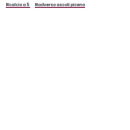
#calcio a 5
#adverso ascoli piceno