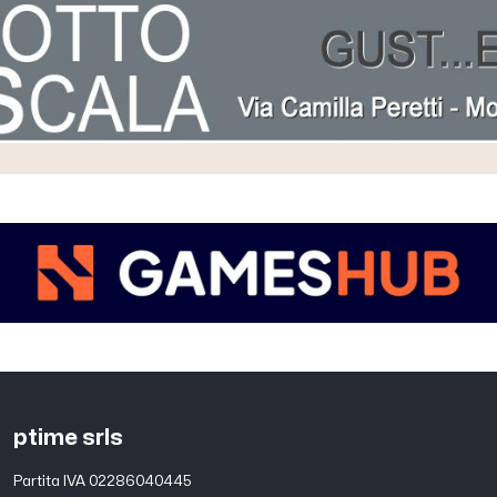
ptime srls
Partita IVA 02286040445