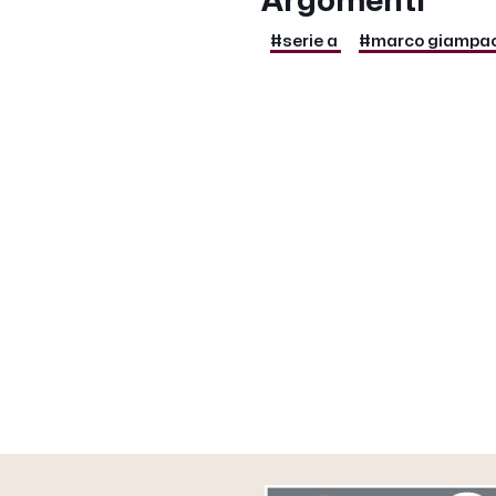
Argomenti
#serie a
#marco giampao