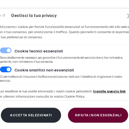
Novità
News
Ascoli Time
Cultura
Coppa Teo
Gestisci la tua privacy
IT
tilizziamo i cookie per fornire funzionalità essenziali al funzionamento del sito web 
on il tuo consenso, per analizzarne il traffico. Questo pannello ti consente di esprime
e tue preferenze di consenso.
Cookie tecnici essenziali
Sono strettamente necessari per garantire il funzionamento del servizio che ci hai richiesto e,
pertanto, non richiedono il tuo consenso.
Cookie analitici non essenziali
native certe al momento''
Ci permettono di misurare il traffico e analizzarne i dati con l'obiettivo di migliorare il nostro
servizio.
uoi resettare le tue scelte eliminado i nostri cookie persistenti
tramite questo link
.
er ulteriori informazioni consulta la nostra Cookie Policy.
: ''Vado via da Empol
ACCETTA SELEZIONATI
RIFIUTA I NON ESSENZIALI
ve certe al momento''