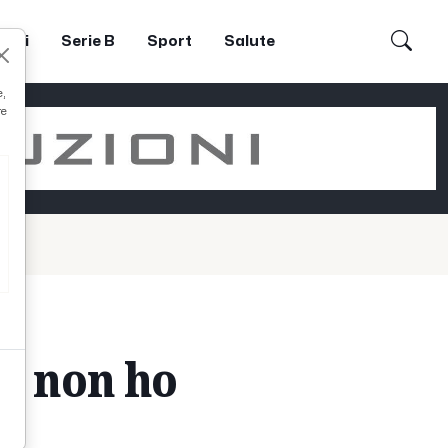
dori
Serie B
Sport
Salute
e,
re
i, non ho