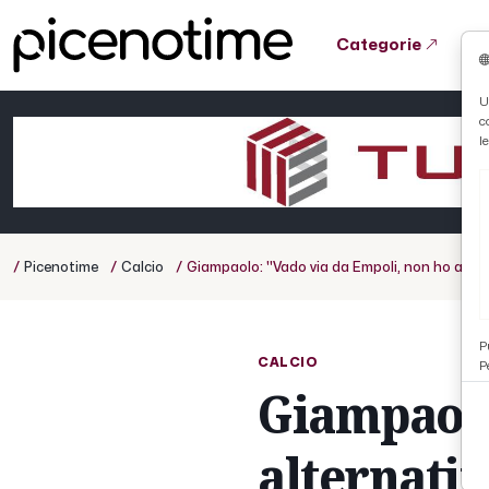
Categorie
Tutto News
Tutto Sport
Tutto Curiosità
U
c
Cronaca
Atletica
Serie D
l
Basket
Ciclismo
/
/
/
Picenotime
Calcio
Giampaolo: ''Vado via da Empoli, non ho alter
Volley
P
CALCIO
P
Giampaolo
alternati