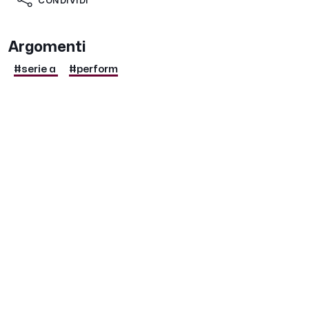
CONDIVIDI
Argomenti
#serie a
#perform