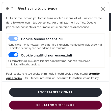
Gestisci la tua privacy
IT
Tutto News
Tutto Sport
Tutto Curiosità
Utilizziamo i cookie per fornire funzionalità essenziali al funzionamento
del sito web e, con il tuo consenso, per analizzarne il traffico. Questo
pannello ti consente di esprimere le tue preferenze di consenso.
Cronaca
Atletica
Serie D
/
Picenotime
Cookie tecnici essenziali
Basket
/
Calcio
Sono strettamente necessari per garantire il funzionamento del servizio che ci hai
richiesto e, pertanto, non richiedono il tuo consenso.
/
Allegri crede ancora in Zaza: ''Ha giocato meno ma è importante''
Cookie analitici non essenziali
Ciclismo
Ci permettono di misurare il traffico e analizzarne i dati con l'obiettivo di
migliorare il nostro servizio.
Volley
CALCIO
Puoi resettare le tue scelte eliminado i nostri cookie persistenti
tramite
Allegri crede ancora in Zaza: ''Ha
questo link
. Per ulteriori informazioni consulta la nostra Cookie Policy.
giocato meno ma è importante''
ACCETTA SELEZIONATI
di Redazione Picenotime
RIFIUTA I NON ESSENZIALI
sabato 16 luglio 2016