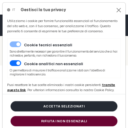
Gestisci la tua privacy
IT
Tutto News
Tutto Sport
Tutto Curiosità
Utilizziamo i cookie per fornire funzionalità essenziali al funzionamento
del sito web e, con il tuo consenso, per analizzarne il traffico. Questo
pannello ti consente di esprimere le tue preferenze di consenso.
Cronaca
Atletica
Serie D
/
Picenotime
Cookie tecnici essenziali
Basket
/
Calcio
Sono strettamente necessari per garantire il funzionamento del servizio che ci hai
richiesto e, pertanto, non richiedono il tuo consenso.
/
Siviglia, Montella si presenta: ''Questo è il club ideale per me''
Cookie analitici non essenziali
Ciclismo
Ci permettono di misurare il traffico e analizzarne i dati con l'obiettivo di
migliorare il nostro servizio.
Volley
CALCIO
Puoi resettare le tue scelte eliminado i nostri cookie persistenti
tramite
Siviglia, Montella si presenta:
questo link
. Per ulteriori informazioni consulta la nostra Cookie Policy.
''Questo è il club ideale per me''
ACCETTA SELEZIONATI
di Redazione Picenotime
RIFIUTA I NON ESSENZIALI
sabato 30 dicembre 2017