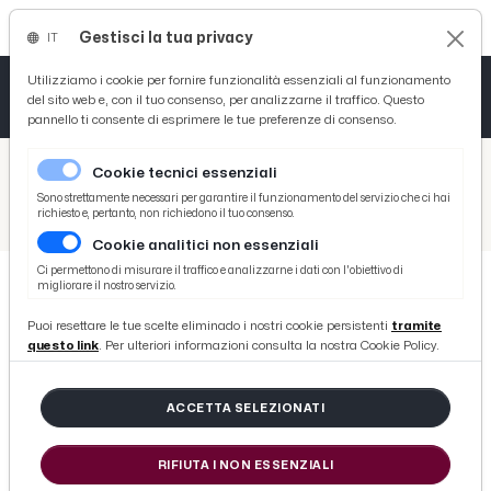
Gestisci la tua privacy
IT
Tutto News
Tutto Sport
Tutto Curiosità
Utilizziamo i cookie per fornire funzionalità essenziali al funzionamento
del sito web e, con il tuo consenso, per analizzarne il traffico. Questo
pannello ti consente di esprimere le tue preferenze di consenso.
Cronaca
Atletica
Serie D
/
Picenotime
Cookie tecnici essenziali
Basket
/
Calcio
Sono strettamente necessari per garantire il funzionamento del servizio che ci hai
richiesto e, pertanto, non richiedono il tuo consenso.
/
Empoli-Inter 0-1, highlights
Cookie analitici non essenziali
Ciclismo
Ci permettono di misurare il traffico e analizzarne i dati con l'obiettivo di
migliorare il nostro servizio.
Volley
CALCIO
Puoi resettare le tue scelte eliminado i nostri cookie persistenti
tramite
Empoli-Inter 0-1, highlights
questo link
. Per ulteriori informazioni consulta la nostra Cookie Policy.
di Redazione Picenotime
ACCETTA SELEZIONATI
sabato 29 dicembre 2018
RIFIUTA I NON ESSENZIALI