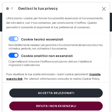
Gestisci la tua privacy
IT
Tutto News
Tutto Sport
Tutto Curiosità
Utilizziamo i cookie per fornire funzionalità essenziali al funzionamento
del sito web e, con il tuo consenso, per analizzarne il traffico. Questo
pannello ti consente di esprimere le tue preferenze di consenso.
Cronaca
Atletica
Serie D
/
Picenotime
Cookie tecnici essenziali
Basket
/
Calcio
Sono strettamente necessari per garantire il funzionamento del servizio che ci hai
richiesto e, pertanto, non richiedono il tuo consenso.
/
Atalanta-Bologna 5-0, highlights
Cookie analitici non essenziali
Ciclismo
Ci permettono di misurare il traffico e analizzarne i dati con l'obiettivo di
migliorare il nostro servizio.
Volley
CALCIO
Puoi resettare le tue scelte eliminado i nostri cookie persistenti
tramite
Atalanta-Bologna 5-0, highlights
questo link
. Per ulteriori informazioni consulta la nostra Cookie Policy.
di Redazione Picenotime
ACCETTA SELEZIONATI
domenica 25 aprile 2021
RIFIUTA I NON ESSENZIALI