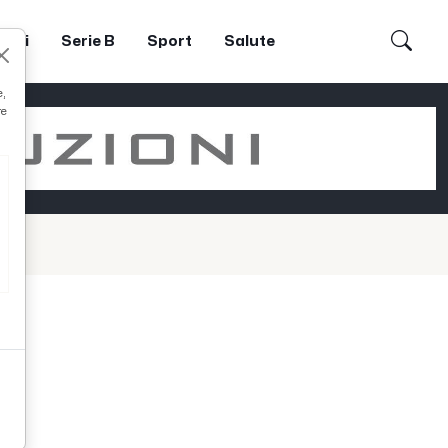
dori
Serie B
Sport
Salute
e,
re