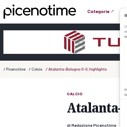
Categorie
Tutto News
Tutto Sport
Tutto Curiosità
U
c
Cronaca
Atletica
Serie D
l
Basket
Ciclismo
/
/
/
Picenotime
Calcio
Atalanta-Bologna 0-0, highlights
Volley
P
CALCIO
P
Atalanta-B
di Redazione Picenotime