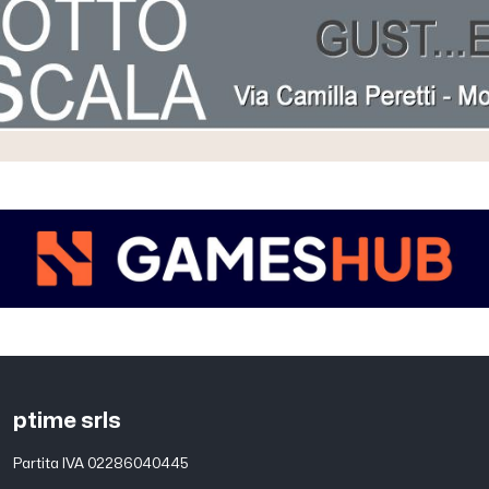
ptime srls
Partita IVA 02286040445