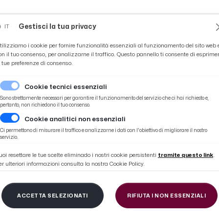
Novità
News
Ascoli Time
Cultura
Coppa Teo
Gestisci la tua privacy
IT
tilizziamo i cookie per fornire funzionalità essenziali al funzionamento del sito web 
on il tuo consenso, per analizzarne il traffico. Questo pannello ti consente di esprime
e tue preferenze di consenso.
Cookie tecnici essenziali
Sono strettamente necessari per garantire il funzionamento del servizio che ci hai richiesto e,
pertanto, non richiedono il tuo consenso.
Cookie analitici non essenziali
Ci permettono di misurare il traffico e analizzarne i dati con l'obiettivo di migliorare il nostro
servizio.
uoi resettare le tue scelte eliminado i nostri cookie persistenti
tramite questo link
.
er ulteriori informazioni consulta la nostra Cookie Policy.
ologna 0-0, highlights
ACCETTA SELEZIONATI
RIFIUTA I NON ESSENZIALI