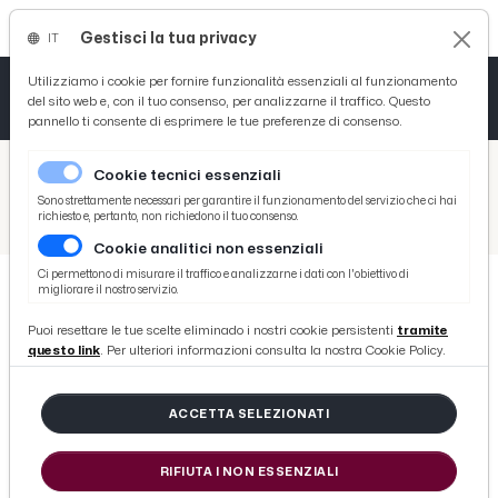
Gestisci la tua privacy
IT
Tutto News
Tutto Sport
Tutto Curiosità
Utilizziamo i cookie per fornire funzionalità essenziali al funzionamento
del sito web e, con il tuo consenso, per analizzarne il traffico. Questo
pannello ti consente di esprimere le tue preferenze di consenso.
Cronaca
Atletica
Serie D
/
Picenotime
Cookie tecnici essenziali
Basket
/
Calcio
Sono strettamente necessari per garantire il funzionamento del servizio che ci hai
richiesto e, pertanto, non richiedono il tuo consenso.
/
Atalanta-Empoli 0-1, highlights
Cookie analitici non essenziali
Ciclismo
Ci permettono di misurare il traffico e analizzarne i dati con l'obiettivo di
migliorare il nostro servizio.
Volley
CALCIO
Puoi resettare le tue scelte eliminado i nostri cookie persistenti
tramite
Atalanta-Empoli 0-1, highlights
questo link
. Per ulteriori informazioni consulta la nostra Cookie Policy.
di Redazione Picenotime
ACCETTA SELEZIONATI
sabato 21 maggio 2022
RIFIUTA I NON ESSENZIALI