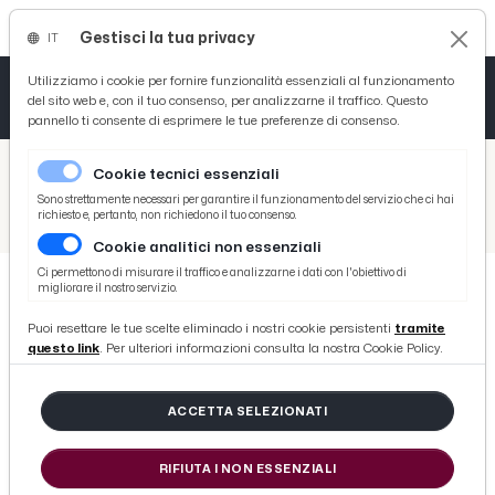
Gestisci la tua privacy
IT
Tutto News
Tutto Sport
Tutto Curiosità
Utilizziamo i cookie per fornire funzionalità essenziali al funzionamento
del sito web e, con il tuo consenso, per analizzarne il traffico. Questo
pannello ti consente di esprimere le tue preferenze di consenso.
Cronaca
Atletica
Serie D
/
Picenotime
Cookie tecnici essenziali
Basket
/
Calcio
Sono strettamente necessari per garantire il funzionamento del servizio che ci hai
richiesto e, pertanto, non richiedono il tuo consenso.
/
Torino-Atalanta 2-2, highlights
Cookie analitici non essenziali
Ciclismo
Ci permettono di misurare il traffico e analizzarne i dati con l'obiettivo di
migliorare il nostro servizio.
Volley
CALCIO
Puoi resettare le tue scelte eliminado i nostri cookie persistenti
tramite
Torino-Atalanta 2-2, highlights
questo link
. Per ulteriori informazioni consulta la nostra Cookie Policy.
di Redazione Picenotime
ACCETTA SELEZIONATI
mercoledì 27 aprile 2022
RIFIUTA I NON ESSENZIALI