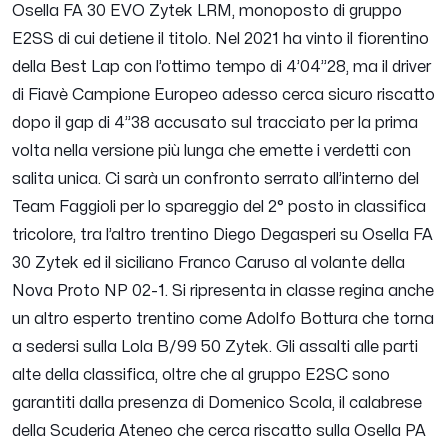
Osella FA 30 EVO Zytek LRM, monoposto di gruppo
E2SS di cui detiene il titolo. Nel 2021 ha vinto il fiorentino
della Best Lap con l’ottimo tempo di 4’04”28, ma il driver
di Fiavè Campione Europeo adesso cerca sicuro riscatto
dopo il gap di 4”38 accusato sul tracciato per la prima
volta nella versione più lunga che emette i verdetti con
salita unica. Ci sarà un confronto serrato all’interno del
Team Faggioli per lo spareggio del 2° posto in classifica
tricolore, tra l’altro trentino Diego Degasperi su Osella FA
30 Zytek ed il siciliano Franco Caruso al volante della
Nova Proto NP 02-1. Si ripresenta in classe regina anche
un altro esperto trentino come Adolfo Bottura che torna
a sedersi sulla Lola B/99 50 Zytek. Gli assalti alle parti
alte della classifica, oltre che al gruppo E2SC sono
garantiti dalla presenza di Domenico Scola, il calabrese
della Scuderia Ateneo che cerca riscatto sulla Osella PA