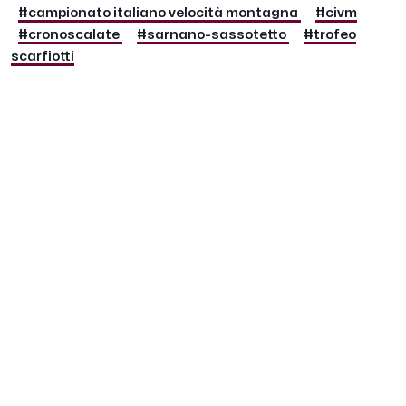
#campionato italiano velocità montagna
#civm
#cronoscalate
#sarnano-sassotetto
#trofeo
scarfiotti