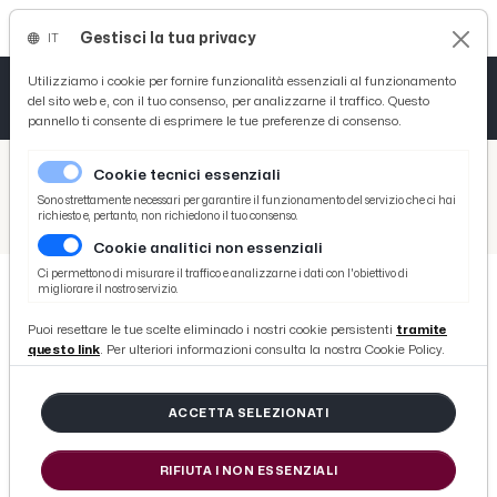
Gestisci la tua privacy
IT
Tutto News
Tutto Sport
Tutto Curiosità
Utilizziamo i cookie per fornire funzionalità essenziali al funzionamento
del sito web e, con il tuo consenso, per analizzarne il traffico. Questo
pannello ti consente di esprimere le tue preferenze di consenso.
Cronaca
Atletica
Serie D
/
Picenotime
Cookie tecnici essenziali
Basket
/
Motori
Sono strettamente necessari per garantire il funzionamento del servizio che ci hai
richiesto e, pertanto, non richiedono il tuo consenso.
/
Civm, secondo round a Sarnano. I duelli più attesi del 31esimo Trofeo Lodovico Scarfiotti
Cookie analitici non essenziali
Ciclismo
Ci permettono di misurare il traffico e analizzarne i dati con l'obiettivo di
migliorare il nostro servizio.
Volley
MOTORI
Puoi resettare le tue scelte eliminado i nostri cookie persistenti
tramite
Civm, secondo round a Sarnano. I
questo link
. Per ulteriori informazioni consulta la nostra Cookie Policy.
duelli più attesi del 31esimo Trofeo
Lodovico Scarfiotti
ACCETTA SELEZIONATI
RIFIUTA I NON ESSENZIALI
di Redazione Picenotime