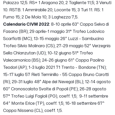
Palazzo 12,5. RS+ 1 Aragona 20; 2 Tagliente 11,5; 3 Venuti
10. RSTB: 1 Ammirabile 20; Loconte 15; 3 Turì 11. RS: 1
Fumo 15; 2 De Mola 10; 3 Laghezza 7,5.
Calendario CIVM 2022
: 8-10 aprile 63^ Coppa Selva di
Fasano (BR); 29 aprile-1 maggio 31° Trofeo Lodovico
Scarfiotti (MC); 13-15 maggio 26^ Luzzi - Sambucina
Trofeo Silvio Molinaro (CS); 27-29 maggio 52^ Verzegnis
Sella Chianzutan (UD); 10-12 giugno 51° Trofeo
Valecamonica (BS); 24-26 giugno 61^ Coppa Paolino
Teodori (AP); 1-3 luglio 2021 71 Trento - Bondone (TN);
15-17 luglio 57 Rieti Terminillo - 55 Coppa Bruno Carotti
(RI); 29-31 luglio 48^ Alpe del Nevegal (BL); 12-14 agosto
60^ Cronoscalata Svolte di Popoli (PE); 26-28 agosto
57° Trofeo Luigi Fagioli (PG), coeff. 1,5; 9-11 settembre
64^ Monte Erice (TP), coeff. 1,5; 16-18 settembre 67^
Coppa Nissena (CL), coeff. 1,5.