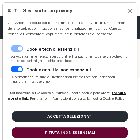
Gestisci la tua privacy
IT
Tutto News
Tutto Sport
Tutto Curiosità
Utilizziamo i cookie per fornire funzionalità essenziali al funzionamento
del sito web e, con il tuo consenso, per analizzarne il traffico. Questo
pannello ti consente di esprimere le tue preferenze di consenso.
Cronaca
Atletica
Serie D
/
Picenotime
Cookie tecnici essenziali
Basket
/
Sport
Sono strettamente necessari per garantire il funzionamento del servizio che ci hai
richiesto e, pertanto, non richiedono il tuo consenso.
/
Basket
/
Ascoli Basket, sfiorata la vittoria nella prima trasferta stagionale a Montegranaro
Cookie analitici non essenziali
Ciclismo
Ci permettono di misurare il traffico e analizzarne i dati con l'obiettivo di
migliorare il nostro servizio.
Volley
Puoi resettare le tue scelte eliminado i nostri cookie persistenti
tramite
BASKET
questo link
. Per ulteriori informazioni consulta la nostra Cookie Policy.
Ascoli Basket, sfiorata la vittoria
nella prima trasferta stagionale a
ACCETTA SELEZIONATI
Montegranaro
RIFIUTA I NON ESSENZIALI