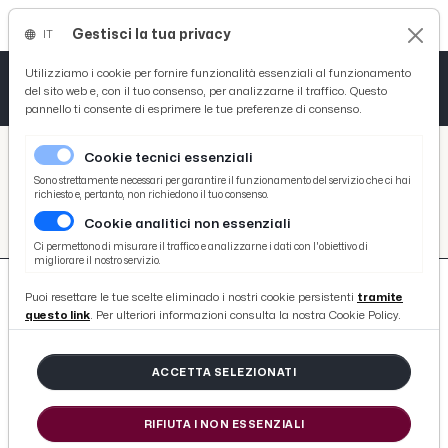
Gestisci la tua privacy
IT
Tutto News
Tutto Sport
Tutto Curiosità
Utilizziamo i cookie per fornire funzionalità essenziali al funzionamento
del sito web e, con il tuo consenso, per analizzarne il traffico. Questo
pannello ti consente di esprimere le tue preferenze di consenso.
Cronaca
Atletica
Serie D
/
Picenotime
Cookie tecnici essenziali
Basket
/
#ascoli-basket
Sono strettamente necessari per garantire il funzionamento del servizio che ci hai
richiesto e, pertanto, non richiedono il tuo consenso.
#ASCOLI-BASKET
Cookie analitici non essenziali
Ciclismo
Ci permettono di misurare il traffico e analizzarne i dati con l'obiettivo di
migliorare il nostro servizio.
Volley
Puoi resettare le tue scelte eliminado i nostri cookie persistenti
tramite
questo link
. Per ulteriori informazioni consulta la nostra Cookie Policy.
ACCETTA SELEZIONATI
44 ARTICOLI
RIFIUTA I NON ESSENZIALI
Ascoli Piceno, riqualificato il campo