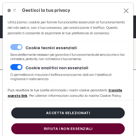
Gestisci la tua privacy
IT
Tutto News
Tutto Sport
Tutto Curiosità
Utilizziamo i cookie per fornire funzionalità essenziali al funzionamento
del sito web e, con il tuo consenso, per analizzarne il traffico. Questo
pannello ti consente di esprimere le tue preferenze di consenso.
Cronaca
Atletica
Serie D
/
Picenotime
Cookie tecnici essenziali
Basket
/
search
Sono strettamente necessari per garantire il funzionamento del servizio che ci hai
richiesto e, pertanto, non richiedono il tuo consenso.
/
Cookie analitici non essenziali
Ciclismo
Ci permettono di misurare il traffico e analizzarne i dati con l'obiettivo di
migliorare il nostro servizio.
Volley
Puoi resettare le tue scelte eliminado i nostri cookie persistenti
tramite
questo link
. Per ulteriori informazioni consulta la nostra Cookie Policy.
699 ARTICOLI
ACCETTA SELEZIONATI
Spal-Avellino 3-0, Antenucci è
scatenato ed i lupi rimangono a
RIFIUTA I NON ESSENZIALI