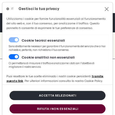
Gestisci la tua privacy
IT
Tutto News
Tutto Sport
Tutto Curiosità
Utilizziamo i cookie per fornire funzionalità essenziali al funzionamento
del sito web e, con il tuo consenso, per analizzarne il traffico. Questo
pannello ti consente di esprimere le tue preferenze di consenso.
Cronaca
Atletica
Serie D
/
Picenotime
Cookie tecnici essenziali
Basket
/
search
Sono strettamente necessari per garantire il funzionamento del servizio che ci hai
richiesto e, pertanto, non richiedono il tuo consenso.
/
Cookie analitici non essenziali
Ciclismo
Ci permettono di misurare il traffico e analizzarne i dati con l'obiettivo di
migliorare il nostro servizio.
Volley
Puoi resettare le tue scelte eliminado i nostri cookie persistenti
tramite
questo link
. Per ulteriori informazioni consulta la nostra Cookie Policy.
674 ARTICOLI
ACCETTA SELEZIONATI
Palermo-Benevento 0-0: le voci di
Stellone, Brignoli e Bucchi post gara
RIFIUTA I NON ESSENZIALI