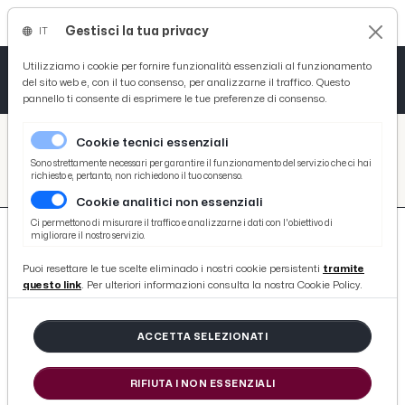
Gestisci la tua privacy
IT
Tutto News
Tutto Sport
Tutto Curiosità
Utilizziamo i cookie per fornire funzionalità essenziali al funzionamento
del sito web e, con il tuo consenso, per analizzarne il traffico. Questo
pannello ti consente di esprimere le tue preferenze di consenso.
Cronaca
Atletica
Serie D
/
Picenotime
Cookie tecnici essenziali
Basket
/
search
Sono strettamente necessari per garantire il funzionamento del servizio che ci hai
richiesto e, pertanto, non richiedono il tuo consenso.
/
Cookie analitici non essenziali
Ciclismo
Ci permettono di misurare il traffico e analizzarne i dati con l'obiettivo di
migliorare il nostro servizio.
Volley
Puoi resettare le tue scelte eliminado i nostri cookie persistenti
tramite
questo link
. Per ulteriori informazioni consulta la nostra Cookie Policy.
652 ARTICOLI
ACCETTA SELEZIONATI
Torneo Città di Ascoli-Memorial
Mascetti 2019, Tosti e bambini
RIFIUTA I NON ESSENZIALI