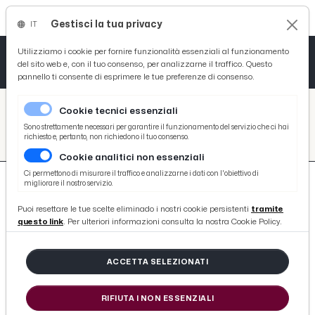
Gestisci la tua privacy
IT
Tutto News
Tutto Sport
Tutto Curiosità
Utilizziamo i cookie per fornire funzionalità essenziali al funzionamento
del sito web e, con il tuo consenso, per analizzarne il traffico. Questo
pannello ti consente di esprimere le tue preferenze di consenso.
Cronaca
Atletica
Serie D
/
Picenotime
Cookie tecnici essenziali
Basket
/
search
Sono strettamente necessari per garantire il funzionamento del servizio che ci hai
richiesto e, pertanto, non richiedono il tuo consenso.
/
Cookie analitici non essenziali
Ciclismo
Ci permettono di misurare il traffico e analizzarne i dati con l'obiettivo di
migliorare il nostro servizio.
Volley
Puoi resettare le tue scelte eliminado i nostri cookie persistenti
tramite
questo link
. Per ulteriori informazioni consulta la nostra Cookie Policy.
652 ARTICOLI
ACCETTA SELEZIONATI
Paranchi manuali: cosa sono e come
si utilizzano
RIFIUTA I NON ESSENZIALI