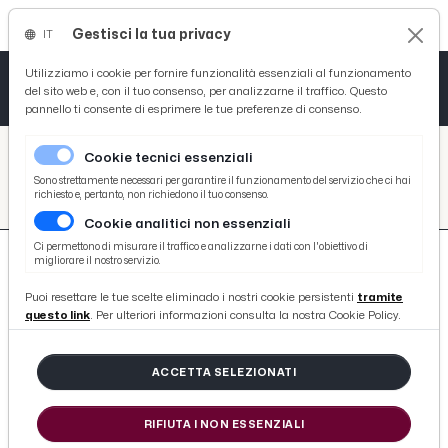
Gestisci la tua privacy
IT
Tutto News
Tutto Sport
Tutto Curiosità
Utilizziamo i cookie per fornire funzionalità essenziali al funzionamento
del sito web e, con il tuo consenso, per analizzarne il traffico. Questo
pannello ti consente di esprimere le tue preferenze di consenso.
Cronaca
Atletica
Serie D
/
Picenotime
Cookie tecnici essenziali
Basket
/
search
Sono strettamente necessari per garantire il funzionamento del servizio che ci hai
richiesto e, pertanto, non richiedono il tuo consenso.
/
Cookie analitici non essenziali
Ciclismo
Ci permettono di misurare il traffico e analizzarne i dati con l'obiettivo di
migliorare il nostro servizio.
Volley
Puoi resettare le tue scelte eliminado i nostri cookie persistenti
tramite
questo link
. Per ulteriori informazioni consulta la nostra Cookie Policy.
8465 ARTICOLI
ACCETTA SELEZIONATI
Atletico Ascoli, terzo posto con 58
punti nella speciale classifica
RIFIUTA I NON ESSENZIALI