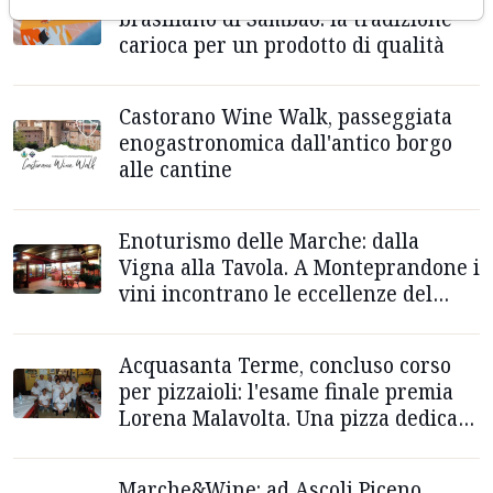
brasiliano di Sambao: la tradizione
carioca per un prodotto di qualità
Castorano Wine Walk, passeggiata
enogastronomica dall'antico borgo
alle cantine
Enoturismo delle Marche: dalla
Vigna alla Tavola. A Monteprandone i
vini incontrano le eccellenze del
territorio
Acquasanta Terme, concluso corso
per pizzaioli: l'esame finale premia
Lorena Malavolta. Una pizza dedicata
al 'Sumo'
Marche&Wine: ad Ascoli Piceno