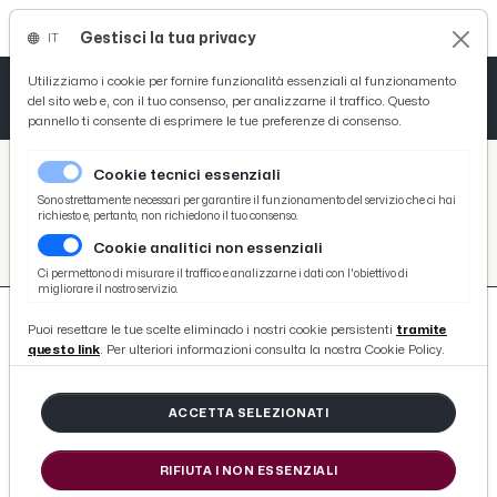
Gestisci la tua privacy
IT
Tutto News
Tutto Sport
Tutto Curiosità
Utilizziamo i cookie per fornire funzionalità essenziali al funzionamento
del sito web e, con il tuo consenso, per analizzarne il traffico. Questo
pannello ti consente di esprimere le tue preferenze di consenso.
Cronaca
Atletica
Serie D
/
Picenotime
Cookie tecnici essenziali
Basket
/
#enogastronomia
Sono strettamente necessari per garantire il funzionamento del servizio che ci hai
richiesto e, pertanto, non richiedono il tuo consenso.
#ENOGASTRONOMIA
Cookie analitici non essenziali
Ciclismo
Ci permettono di misurare il traffico e analizzarne i dati con l'obiettivo di
migliorare il nostro servizio.
Volley
Puoi resettare le tue scelte eliminado i nostri cookie persistenti
tramite
questo link
. Per ulteriori informazioni consulta la nostra Cookie Policy.
ACCETTA SELEZIONATI
330 ARTICOLI
RIFIUTA I NON ESSENZIALI
San Benedetto, arriva il sushi nippo