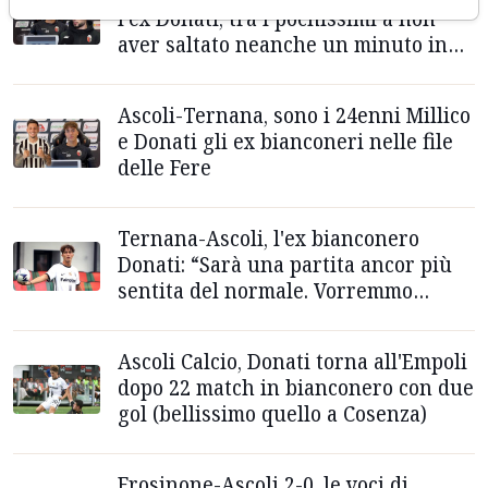
l'ex Donati, tra i pochissimi a non
aver saltato neanche un minuto in
campionato
Ascoli-Ternana, sono i 24enni Millico
e Donati gli ex bianconeri nelle file
delle Fere
Ternana-Ascoli, l'ex bianconero
Donati: “Sarà una partita ancor più
sentita del normale. Vorremmo
arrivare lassù”
Ascoli Calcio, Donati torna all'Empoli
dopo 22 match in bianconero con due
gol (bellissimo quello a Cosenza)
Frosinone-Ascoli 2-0, le voci di