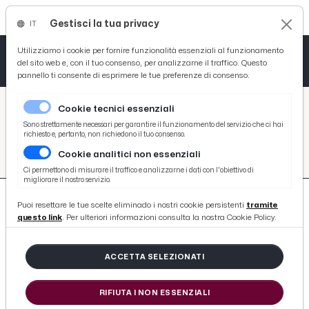
Gestisci la tua privacy
IT
Tutto News
Tutto Sport
Tutto Curiosità
Utilizziamo i cookie per fornire funzionalità essenziali al funzionamento
del sito web e, con il tuo consenso, per analizzarne il traffico. Questo
pannello ti consente di esprimere le tue preferenze di consenso.
Cronaca
Atletica
Serie D
/
Picenotime
Cookie tecnici essenziali
Basket
/
#francesco-donati
Sono strettamente necessari per garantire il funzionamento del servizio che ci hai
richiesto e, pertanto, non richiedono il tuo consenso.
#FRANCESCO-DONATI
Cookie analitici non essenziali
Ciclismo
Ci permettono di misurare il traffico e analizzarne i dati con l'obiettivo di
migliorare il nostro servizio.
Volley
Puoi resettare le tue scelte eliminado i nostri cookie persistenti
tramite
questo link
. Per ulteriori informazioni consulta la nostra Cookie Policy.
ACCETTA SELEZIONATI
14 ARTICOLI
RIFIUTA I NON ESSENZIALI
Ascoli-Ternana: si sfidano Alagna e