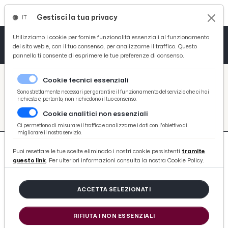
Gestisci la tua privacy
IT
Tutto News
Tutto Sport
Tutto Curiosità
Utilizziamo i cookie per fornire funzionalità essenziali al funzionamento
del sito web e, con il tuo consenso, per analizzarne il traffico. Questo
pannello ti consente di esprimere le tue preferenze di consenso.
Cronaca
Atletica
Serie D
/
Picenotime
Cookie tecnici essenziali
Basket
/
#giornate-fai
Sono strettamente necessari per garantire il funzionamento del servizio che ci hai
richiesto e, pertanto, non richiedono il tuo consenso.
#GIORNATE-FAI
Cookie analitici non essenziali
Ciclismo
Ci permettono di misurare il traffico e analizzarne i dati con l'obiettivo di
migliorare il nostro servizio.
Volley
Puoi resettare le tue scelte eliminado i nostri cookie persistenti
tramite
questo link
. Per ulteriori informazioni consulta la nostra Cookie Policy.
ACCETTA SELEZIONATI
29 ARTICOLI
RIFIUTA I NON ESSENZIALI
Giornate FAI di Primavera, grande