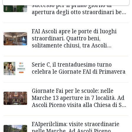
successo per il primo giorno di
apertura degli otto straordinari beni
del Piceno
FAI Ascoli apre le porte di luoghi
straordinari. Quattro beni,
solitamente chiusi, tra Ascoli
Piceno e Grottammare
Serie C, il trentaduesimo turno
celebra le Giornate FAI di Primavera
Giornate Fai per le scuole: nelle
Marche 13 aperture in 7 località. Ad
Ascoli Piceno visita alla Chiesa di San
Serafino da Montegranaro
FAIperilclima: visite straordinarie
nelle Marche. Ad Ascoli Piceno