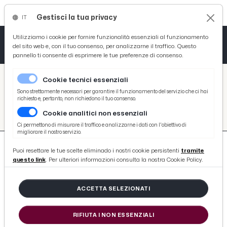
Gestisci la tua privacy
IT
Tutto News
Tutto Sport
Tutto Curiosità
Utilizziamo i cookie per fornire funzionalità essenziali al funzionamento
del sito web e, con il tuo consenso, per analizzarne il traffico. Questo
pannello ti consente di esprimere le tue preferenze di consenso.
Cronaca
Atletica
Serie D
/
Picenotime
Cookie tecnici essenziali
Basket
/
#ignazio-abate
Sono strettamente necessari per garantire il funzionamento del servizio che ci hai
richiesto e, pertanto, non richiedono il tuo consenso.
#IGNAZIO-ABATE
Cookie analitici non essenziali
Ciclismo
Ci permettono di misurare il traffico e analizzarne i dati con l'obiettivo di
migliorare il nostro servizio.
Volley
Puoi resettare le tue scelte eliminado i nostri cookie persistenti
tramite
questo link
. Per ulteriori informazioni consulta la nostra Cookie Policy.
ACCETTA SELEZIONATI
12 ARTICOLI
RIFIUTA I NON ESSENZIALI
Serie C, la Ternana esonera Abate ed il ds