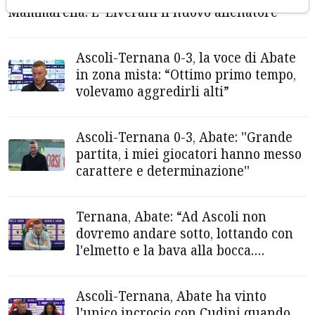
Mammarella. E' Liverani il nuovo allenatore
Ascoli-Ternana 0-3, la voce di Abate
in zona mista: “Ottimo primo tempo,
volevamo aggredirli alti”
Ascoli-Ternana 0-3, Abate: ''Grande
partita, i miei giocatori hanno messo
carattere e determinazione''
Ternana, Abate: “Ad Ascoli non
dovremo andare sotto, lottando con
l'elmetto e la bava alla bocca.
Loiacono gioca”
Ascoli-Ternana, Abate ha vinto
l'unico incrocio con Cudini quando