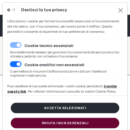
Gestisci la tua privacy
IT
Tutto News
Tutto Sport
Tutto Curiosità
Utilizziamo i cookie per fornire funzionalità essenziali al funzionamento
del sito web e, con il tuo consenso, per analizzarne il traffico. Questo
pannello ti consente di esprimere le tue preferenze di consenso.
Cronaca
Atletica
Serie D
/
Picenotime
Cookie tecnici essenziali
Basket
/
#natale
Sono strettamente necessari per garantire il funzionamento del servizio che ci hai
richiesto e, pertanto, non richiedono il tuo consenso.
#NATALE
Cookie analitici non essenziali
Ciclismo
Ci permettono di misurare il traffico e analizzarne i dati con l'obiettivo di
migliorare il nostro servizio.
Volley
Puoi resettare le tue scelte eliminado i nostri cookie persistenti
tramite
questo link
. Per ulteriori informazioni consulta la nostra Cookie Policy.
ACCETTA SELEZIONATI
240 ARTICOLI
RIFIUTA I NON ESSENZIALI
Coldiretti: Natale 2025, oltre 2 milioni