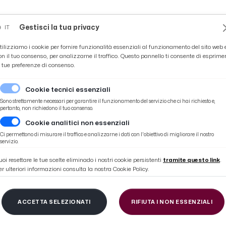
Novità
News
Ascoli Time
Cultura
Coppa Teo
Gestisci la tua privacy
IT
tilizziamo i cookie per fornire funzionalità essenziali al funzionamento del sito web 
on il tuo consenso, per analizzarne il traffico. Questo pannello ti consente di esprime
e tue preferenze di consenso.
Cookie tecnici essenziali
Sono strettamente necessari per garantire il funzionamento del servizio che ci hai richiesto e,
pertanto, non richiedono il tuo consenso.
Cookie analitici non essenziali
el siciliano Cubeda (terzo nella classifica assoluta)
Ci permettono di misurare il traffico e analizzarne i dati con l'obiettivo di migliorare il nostro
servizio.
uoi resettare le tue scelte eliminado i nostri cookie persistenti
tramite questo link
.
er ulteriori informazioni consulta la nostra Cookie Policy.
ino Teodori 2021, la 
ACCETTA SELEZIONATI
RIFIUTA I NON ESSENZIALI
Cubeda (terzo nella cla