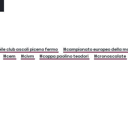
O
le club ascoli piceno fermo
#campionato europeo della 
#cem
#civm
#coppa paolino teodori
#cronoscalate