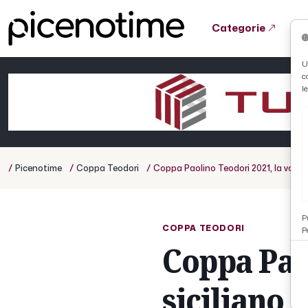
Categorie
Tutto News
Tutto Sport
Tutto Curiosità
U
c
Cronaca
Atletica
Serie D
l
Basket
Ciclismo
/
/
/
Picenotime
Coppa Teodori
Coppa Paolino Teodori 2021, la voce d
Volley
P
COPPA TEODORI
P
Coppa Paol
siciliano 