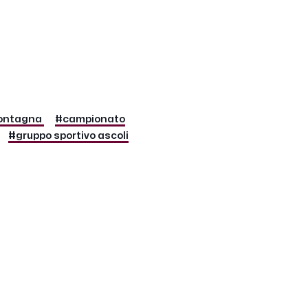
montagna
#campionato
#gruppo sportivo ascoli