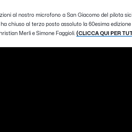
zioni al nostro microfono a San Giacomo del pilota sic
ha chiuso al terzo posto assoluto la 60esima edizion
hristian Merli e Simone Faggioli.
(CLICCA QUI PER TUTT