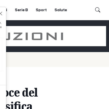
dori
Serie B
Sport
Salute
e,
re
voce del
ssifica