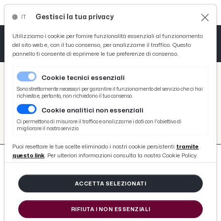
Gestisci la tua privacy
IT
Tutto News
Tutto Sport
Tutto Curiosità
Utilizziamo i cookie per fornire funzionalità essenziali al funzionamento
del sito web e, con il tuo consenso, per analizzarne il traffico. Questo
pannello ti consente di esprimere le tue preferenze di consenso.
Cronaca
Atletica
Serie D
/
Picenotime
Cookie tecnici essenziali
Basket
/
#campionato-europeo-della-montagna
Sono strettamente necessari per garantire il funzionamento del servizio che ci hai
richiesto e, pertanto, non richiedono il tuo consenso.
#CAMPIONATO-EUROPEO-
Cookie analitici non essenziali
Ciclismo
DELLA-MONTAGNA
Ci permettono di misurare il traffico e analizzarne i dati con l'obiettivo di
migliorare il nostro servizio.
Volley
Puoi resettare le tue scelte eliminado i nostri cookie persistenti
tramite
questo link
. Per ulteriori informazioni consulta la nostra Cookie Policy.
ACCETTA SELEZIONATI
138 ARTICOLI
RIFIUTA I NON ESSENZIALI