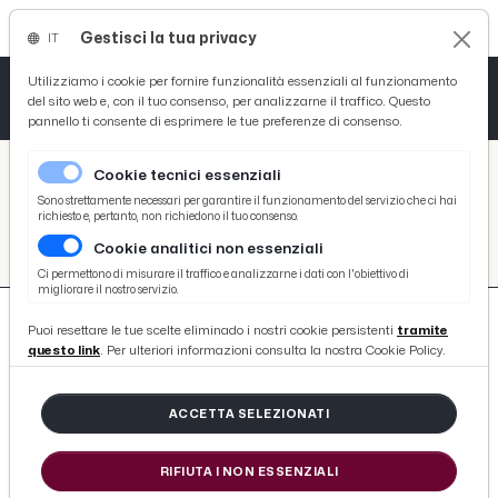
Gestisci la tua privacy
IT
Tutto News
Tutto Sport
Tutto Curiosità
Utilizziamo i cookie per fornire funzionalità essenziali al funzionamento
del sito web e, con il tuo consenso, per analizzarne il traffico. Questo
pannello ti consente di esprimere le tue preferenze di consenso.
Cronaca
Atletica
Serie D
/
Picenotime
Cookie tecnici essenziali
Basket
/
Calcio
Sono strettamente necessari per garantire il funzionamento del servizio che ci hai
richiesto e, pertanto, non richiedono il tuo consenso.
CALCIO
Cookie analitici non essenziali
Ciclismo
Ci permettono di misurare il traffico e analizzarne i dati con l'obiettivo di
migliorare il nostro servizio.
Volley
Puoi resettare le tue scelte eliminado i nostri cookie persistenti
tramite
questo link
. Per ulteriori informazioni consulta la nostra Cookie Policy.
1939 ARTICOLI
ACCETTA SELEZIONATI
Eccellenza, Monticelli messo ko
RIFIUTA I NON ESSENZIALI