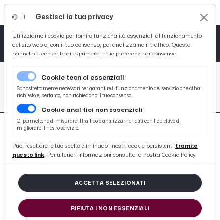
Gestisci la tua privacy
IT
Tutto News
Tutto Sport
Tutto Curiosità
Utilizziamo i cookie per fornire funzionalità essenziali al funzionamento
del sito web e, con il tuo consenso, per analizzarne il traffico. Questo
pannello ti consente di esprimere le tue preferenze di consenso.
Cronaca
Atletica
Serie D
/
Picenotime
Cookie tecnici essenziali
Basket
/
search
Sono strettamente necessari per garantire il funzionamento del servizio che ci hai
richiesto e, pertanto, non richiedono il tuo consenso.
/
Cookie analitici non essenziali
Ciclismo
Ci permettono di misurare il traffico e analizzarne i dati con l'obiettivo di
migliorare il nostro servizio.
Volley
Puoi resettare le tue scelte eliminado i nostri cookie persistenti
tramite
questo link
. Per ulteriori informazioni consulta la nostra Cookie Policy.
699 ARTICOLI
ACCETTA SELEZIONATI
Terremoto, firmato ad Ascoli
protocollo SOSAAA: la voce di
RIFIUTA I NON ESSENZIALI