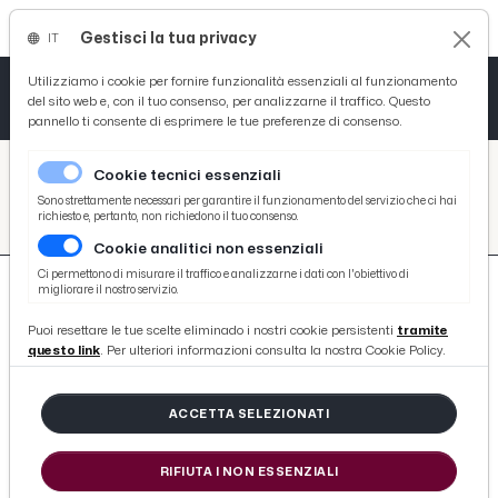
Gestisci la tua privacy
IT
Tutto News
Tutto Sport
Tutto Curiosità
Utilizziamo i cookie per fornire funzionalità essenziali al funzionamento
del sito web e, con il tuo consenso, per analizzarne il traffico. Questo
pannello ti consente di esprimere le tue preferenze di consenso.
Cronaca
Atletica
Serie D
/
Picenotime
Cookie tecnici essenziali
Basket
/
search
Sono strettamente necessari per garantire il funzionamento del servizio che ci hai
richiesto e, pertanto, non richiedono il tuo consenso.
/
Cookie analitici non essenziali
Ciclismo
Ci permettono di misurare il traffico e analizzarne i dati con l'obiettivo di
migliorare il nostro servizio.
Volley
Puoi resettare le tue scelte eliminado i nostri cookie persistenti
tramite
questo link
. Per ulteriori informazioni consulta la nostra Cookie Policy.
526 ARTICOLI
ACCETTA SELEZIONATI
''Arti Marziali Unite per l'Unicef'' in
Francia con il maestro ascolano
RIFIUTA I NON ESSENZIALI