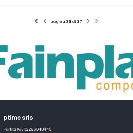
pagina 36 di 37
ptime srls
Partita IVA 02286040445