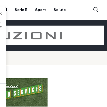
dori
Serie B
Sport
Salute
e,
re