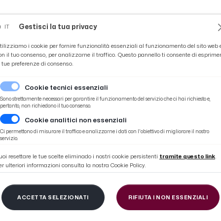
Novità
News
Ascoli Time
Cultura
Coppa Teo
Gestisci la tua privacy
IT
tilizziamo i cookie per fornire funzionalità essenziali al funzionamento del sito web 
on il tuo consenso, per analizzarne il traffico. Questo pannello ti consente di esprime
e tue preferenze di consenso.
Cookie tecnici essenziali
Sono strettamente necessari per garantire il funzionamento del servizio che ci hai richiesto e,
pertanto, non richiedono il tuo consenso.
Cookie analitici non essenziali
Ci permettono di misurare il traffico e analizzarne i dati con l'obiettivo di migliorare il nostro
servizio.
uoi resettare le tue scelte eliminado i nostri cookie persistenti
tramite questo link
.
er ulteriori informazioni consulta la nostra Cookie Policy.
ACCETTA SELEZIONATI
RIFIUTA I NON ESSENZIALI