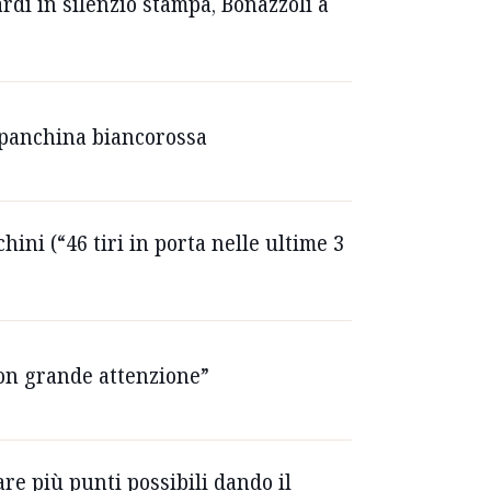
ardi in silenzio stampa, Bonazzoli a
la panchina biancorossa
ini (“46 tiri in porta nelle ultime 3
 con grande attenzione”
are più punti possibili dando il