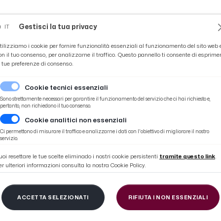
Novità
News
Ascoli Time
Cultura
Coppa Teo
Gestisci la tua privacy
IT
tilizziamo i cookie per fornire funzionalità essenziali al funzionamento del sito web 
on il tuo consenso, per analizzarne il traffico. Questo pannello ti consente di esprime
e tue preferenze di consenso.
Cookie tecnici essenziali
Sono strettamente necessari per garantire il funzionamento del servizio che ci hai richiesto e,
pertanto, non richiedono il tuo consenso.
Cookie analitici non essenziali
Ci permettono di misurare il traffico e analizzarne i dati con l'obiettivo di migliorare il nostro
GIUSEPPE-IACHI
servizio.
uoi resettare le tue scelte eliminado i nostri cookie persistenti
tramite questo link
.
er ulteriori informazioni consulta la nostra Cookie Policy.
ACCETTA SELEZIONATI
RIFIUTA I NON ESSENZIALI