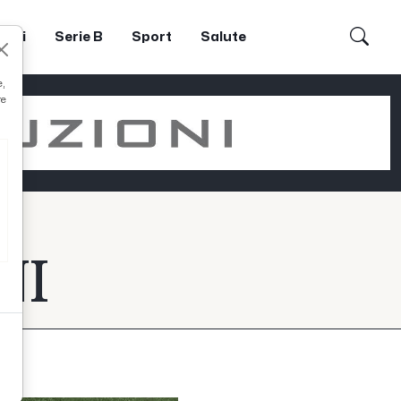
dori
Serie B
Sport
Salute
e,
re
NI