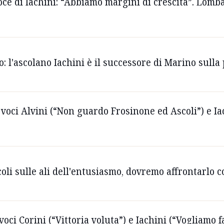
voce di Iachini: “Abbiamo margini di crescita”. Lomb
lto: l'ascolano Iachini è il successore di Marino sul
voci Alvini (“Non guardo Frosinone ed Ascoli”) e Iach
coli sulle ali dell'entusiasmo, dovremo affrontarlo
oci Corini (“Vittoria voluta”) e Iachini (“Vogliamo f