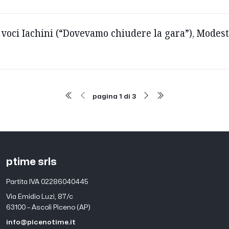
voci Iachini (“Dovevamo chiudere la gara”), Modesto 
pagina 1 di 3
ptime srls
Partita IVA 02286040445
Via Emidio Luzi, 87/c
63100 – Ascoli Piceno (AP)
info@picenotime.it