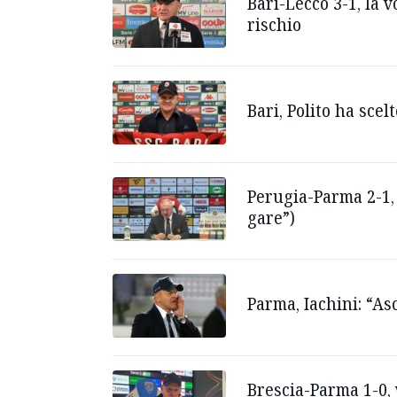
Bari-Lecco 3-1, la 
rischio
Bari, Polito ha sce
Perugia-Parma 2-1, 
gare”)
Parma, Iachini: “As
Brescia-Parma 1-0, v