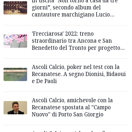
In uscita “Non torno a casa da tre
giorni”, secondo album del
cantautore marchigiano Lucio
Matricardi
'Frecciarosa' 2022: treno
straordinario tra Ancona e San
Benedetto del Tronto per progetto
prevenzione tumore al seno
Ascoli Calcio, poker nel test con la
Recanatese. A segno Dionisi, Bidaoui
e De Paoli
Ascoli Calcio, amichevole con la
Recanatese spostata al ''Campo
Nuovo'' di Porto San Giorgio