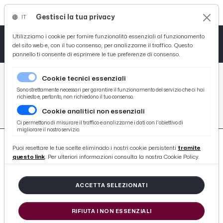
Gestisci la tua privacy
IT
Tutto News
Tutto Sport
Tutto Curiosità
Utilizziamo i cookie per fornire funzionalità essenziali al funzionamento
del sito web e, con il tuo consenso, per analizzarne il traffico. Questo
pannello ti consente di esprimere le tue preferenze di consenso.
Cronaca
Atletica
Serie D
/
Picenotime
Cookie tecnici essenziali
Basket
/
#porto-san-giorgio
Sono strettamente necessari per garantire il funzionamento del servizio che ci hai
richiesto e, pertanto, non richiedono il tuo consenso.
#PORTO-SAN-GIORGIO
Cookie analitici non essenziali
Ciclismo
Ci permettono di misurare il traffico e analizzarne i dati con l'obiettivo di
migliorare il nostro servizio.
Volley
Puoi resettare le tue scelte eliminado i nostri cookie persistenti
tramite
questo link
. Per ulteriori informazioni consulta la nostra Cookie Policy.
ACCETTA SELEZIONATI
17 ARTICOLI
RIFIUTA I NON ESSENZIALI
A Porto San Giorgio incontro per