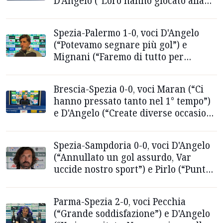
D'Angelo (“Loro hanno giocato alla
morte”)
Spezia-Palermo 1-0, voci D'Angelo
(“Potevamo segnare più gol”) e
Mignani (“Faremo di tutto per
vincere prossima gara”)
Brescia-Spezia 0-0, voci Maran (“Ci
hanno pressato tanto nel 1° tempo”)
e D'Angelo (“Create diverse occasioni
da gol”)
Spezia-Sampdoria 0-0, voci D'Angelo
(“Annullato un gol assurdo, Var
uccide nostro sport”) e Pirlo (“Punto
prezioso”)
Parma-Spezia 2-0, voci Pecchia
(“Grande soddisfazione”) e D'Angelo