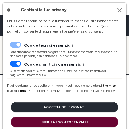
Gestisci la tua privacy
IT
Tutto News
Tutto Sport
Tutto Curiosità
Utilizziamo i cookie per fornire funzionalità essenziali al funzionamento
del sito web e, con il tuo consenso, per analizzarne il traffico. Questo
pannello ti consente di esprimere le tue preferenze di consenso.
Cronaca
Atletica
Serie D
/
Picenotime
Cookie tecnici essenziali
Basket
/
#spezia-calcio
Sono strettamente necessari per garantire il funzionamento del servizio che ci hai
richiesto e, pertanto, non richiedono il tuo consenso.
#SPEZIA-CALCIO
Cookie analitici non essenziali
Ciclismo
Ci permettono di misurare il traffico e analizzarne i dati con l'obiettivo di
migliorare il nostro servizio.
Volley
Puoi resettare le tue scelte eliminado i nostri cookie persistenti
tramite
questo link
. Per ulteriori informazioni consulta la nostra Cookie Policy.
ACCETTA SELEZIONATI
483 ARTICOLI
RIFIUTA I NON ESSENZIALI
Ascoli Calcio, la Primavera viene