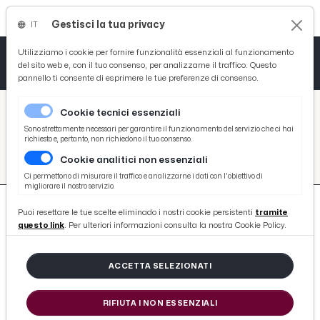
Gestisci la tua privacy
IT
Tutto News
Tutto Sport
Tutto Curiosità
Utilizziamo i cookie per fornire funzionalità essenziali al funzionamento
del sito web e, con il tuo consenso, per analizzarne il traffico. Questo
pannello ti consente di esprimere le tue preferenze di consenso.
Cronaca
Atletica
Serie D
/
Picenotime
Cookie tecnici essenziali
Basket
/
Atletico Ascoli
Sono strettamente necessari per garantire il funzionamento del servizio che ci hai
richiesto e, pertanto, non richiedono il tuo consenso.
ATLETICO ASCOLI
Cookie analitici non essenziali
Ciclismo
Ci permettono di misurare il traffico e analizzarne i dati con l'obiettivo di
migliorare il nostro servizio.
Volley
Puoi resettare le tue scelte eliminado i nostri cookie persistenti
tramite
questo link
. Per ulteriori informazioni consulta la nostra Cookie Policy.
1386 ARTICOLI
ACCETTA SELEZIONATI
Eccellenza Marche, il Ciabbino cade
RIFIUTA I NON ESSENZIALI