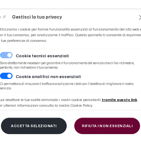
Novità
News
Ascoli Time
Cultura
Coppa Teo
Gestisci la tua privacy
IT
tilizziamo i cookie per fornire funzionalità essenziali al funzionamento del sito web 
on il tuo consenso, per analizzarne il traffico. Questo pannello ti consente di esprime
e tue preferenze di consenso.
Cookie tecnici essenziali
Sono strettamente necessari per garantire il funzionamento del servizio che ci hai richiesto e,
pertanto, non richiedono il tuo consenso.
Cookie analitici non essenziali
Ci permettono di misurare il traffico e analizzarne i dati con l'obiettivo di migliorare il nostro
ATLETICO ASCOL
servizio.
uoi resettare le tue scelte eliminado i nostri cookie persistenti
tramite questo link
.
er ulteriori informazioni consulta la nostra Cookie Policy.
ACCETTA SELEZIONATI
RIFIUTA I NON ESSENZIALI