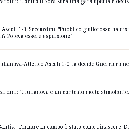
ccardini: "Contro il Sora sarà una gara aperta e decis
 Ascoli 1-0, Seccardini: "Pubblico giallorosso ha dis
i? Poteva essere espulsione"
iulianova-Atletico Ascoli 1-0, la decide Guerriero 
ccardini: "Giulianova è un contesto molto stimolante
 Santis: "Tornare in campo è stato come rinascere. D