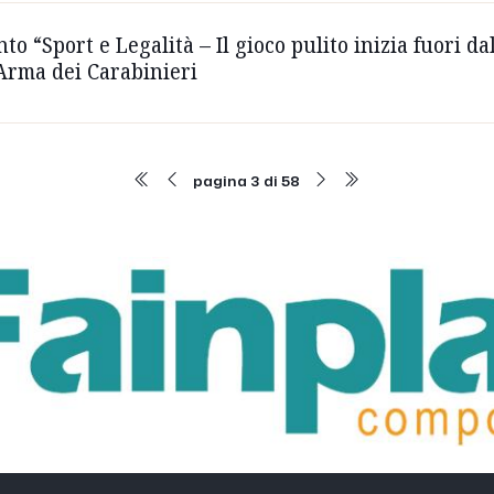
nto “Sport e Legalità – Il gioco pulito inizia fuori da
l'Arma dei Carabinieri
pagina 3 di 58