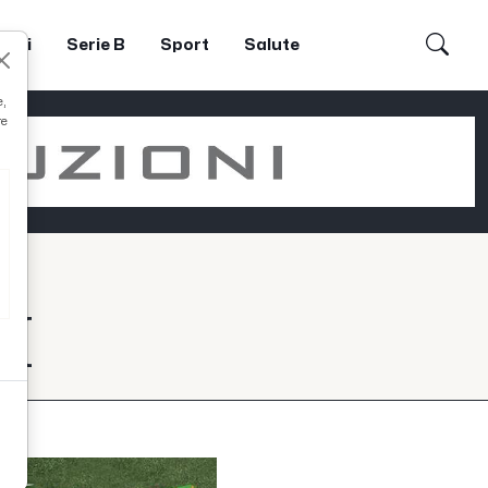
dori
Serie B
Sport
Salute
e,
re
I