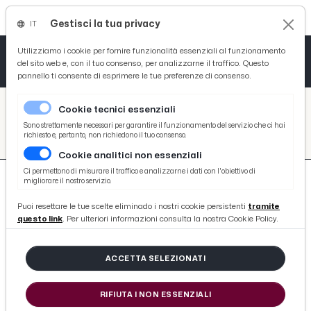
Gestisci la tua privacy
IT
Tutto News
Tutto Sport
Tutto Curiosità
Utilizziamo i cookie per fornire funzionalità essenziali al funzionamento
del sito web e, con il tuo consenso, per analizzarne il traffico. Questo
pannello ti consente di esprimere le tue preferenze di consenso.
Cronaca
Atletica
Serie D
/
Picenotime
Cookie tecnici essenziali
Basket
/
search
Sono strettamente necessari per garantire il funzionamento del servizio che ci hai
richiesto e, pertanto, non richiedono il tuo consenso.
/
Cookie analitici non essenziali
Ciclismo
Ci permettono di misurare il traffico e analizzarne i dati con l'obiettivo di
migliorare il nostro servizio.
Volley
Puoi resettare le tue scelte eliminado i nostri cookie persistenti
tramite
questo link
. Per ulteriori informazioni consulta la nostra Cookie Policy.
526 ARTICOLI
ACCETTA SELEZIONATI
Serie D, campionato al via il 3
Settembre. A fine Agosto spazio alla
RIFIUTA I NON ESSENZIALI