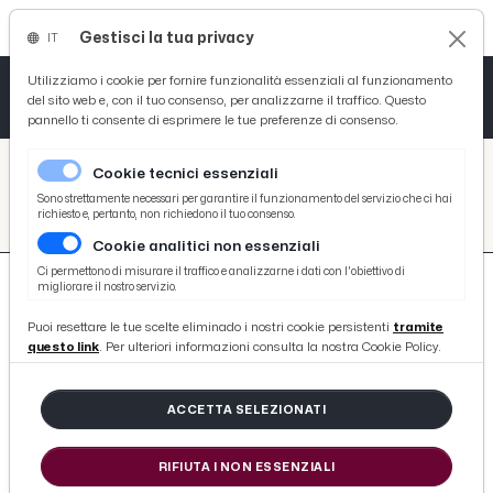
Gestisci la tua privacy
IT
Tutto News
Tutto Sport
Tutto Curiosità
Utilizziamo i cookie per fornire funzionalità essenziali al funzionamento
del sito web e, con il tuo consenso, per analizzarne il traffico. Questo
pannello ti consente di esprimere le tue preferenze di consenso.
Cronaca
Atletica
Serie D
/
Picenotime
Cookie tecnici essenziali
Basket
/
search
Sono strettamente necessari per garantire il funzionamento del servizio che ci hai
richiesto e, pertanto, non richiedono il tuo consenso.
/
Cookie analitici non essenziali
Ciclismo
Ci permettono di misurare il traffico e analizzarne i dati con l'obiettivo di
migliorare il nostro servizio.
Volley
Puoi resettare le tue scelte eliminado i nostri cookie persistenti
tramite
questo link
. Per ulteriori informazioni consulta la nostra Cookie Policy.
712 ARTICOLI
ACCETTA SELEZIONATI
Ascoli Piceno, Vigili del Fuoco e Aism
insieme per soccorso inclusivo nelle
RIFIUTA I NON ESSENZIALI