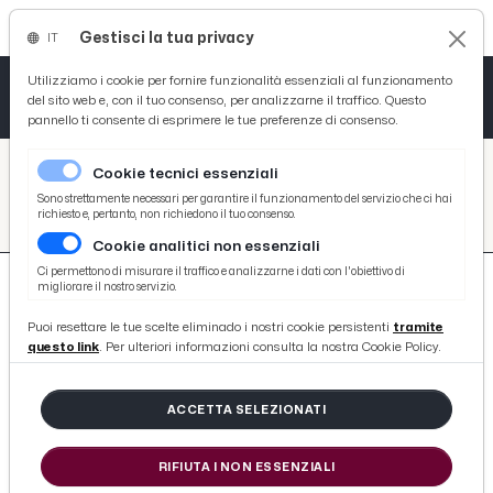
Gestisci la tua privacy
IT
Tutto News
Tutto Sport
Tutto Curiosità
Utilizziamo i cookie per fornire funzionalità essenziali al funzionamento
del sito web e, con il tuo consenso, per analizzarne il traffico. Questo
pannello ti consente di esprimere le tue preferenze di consenso.
Cronaca
Atletica
Serie D
/
Picenotime
Cookie tecnici essenziali
Basket
/
search
Sono strettamente necessari per garantire il funzionamento del servizio che ci hai
richiesto e, pertanto, non richiedono il tuo consenso.
/
Cookie analitici non essenziali
Ciclismo
Ci permettono di misurare il traffico e analizzarne i dati con l'obiettivo di
migliorare il nostro servizio.
Volley
Puoi resettare le tue scelte eliminado i nostri cookie persistenti
tramite
questo link
. Per ulteriori informazioni consulta la nostra Cookie Policy.
712 ARTICOLI
ACCETTA SELEZIONATI
Ascoli Calcio, Ultras 1898: “Uniti per
dare seguito al timido cambio di
RIFIUTA I NON ESSENZIALI