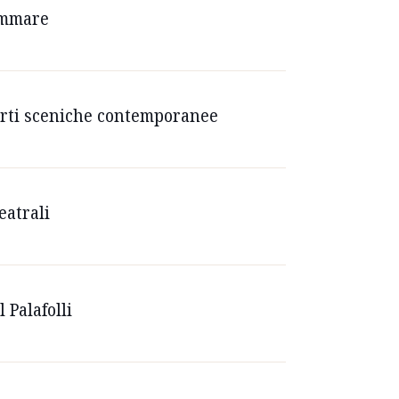
tammare
le arti sceniche contemporanee
eatrali
 Palafolli