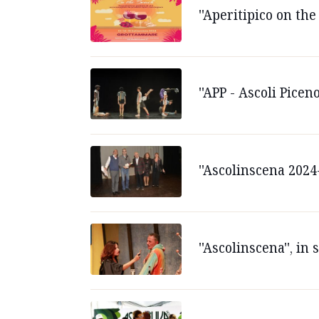
''Aperitipico on th
''APP - Ascoli Pice
''Ascolinscena 2024
''Ascolinscena'', in