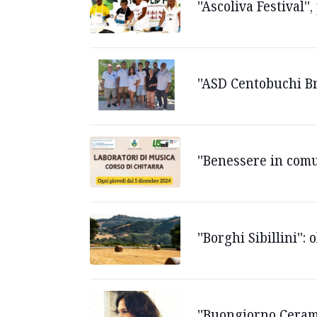
''Ascoliva Festival'
''ASD Centobuchi Br
''Benessere in comu
''Borghi Sibillini''
''Buongiorno Cerami