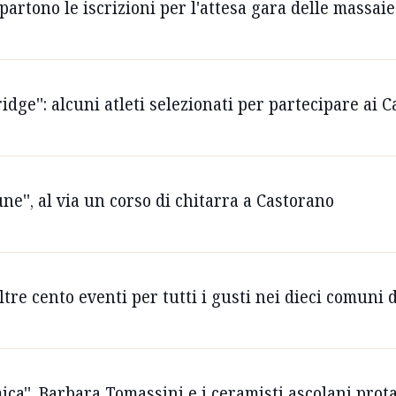
', partono le iscrizioni per l'attesa gara delle massai
idge'': alcuni atleti selezionati per partecipare ai
ne'', al via un corso di chitarra a Castorano
: oltre cento eventi per tutti i gusti nei dieci comun
ca'', Barbara Tomassini e i ceramisti ascolani prota