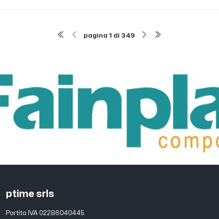
pagina 1 di 349
ptime srls
Partita IVA 02286040445