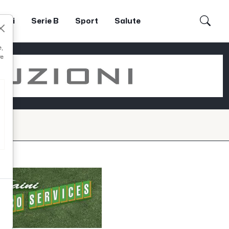
dori
Serie B
Sport
Salute
e,
re