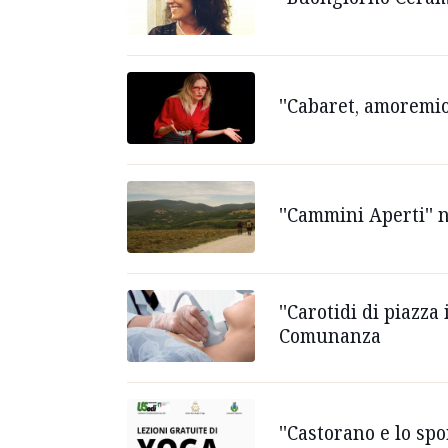
''Cabaret, amoremio!
''Cammini Aperti'' 
''Carotidi di piazz
Comunanza
''Castorano e lo sp