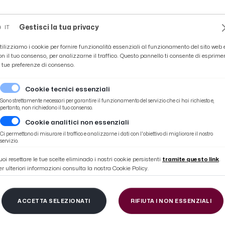
Novità
News
Ascoli Time
Cultura
Coppa Teo
Gestisci la tua privacy
IT
tilizziamo i cookie per fornire funzionalità essenziali al funzionamento del sito web 
on il tuo consenso, per analizzarne il traffico. Questo pannello ti consente di esprime
e tue preferenze di consenso.
Cookie tecnici essenziali
Sono strettamente necessari per garantire il funzionamento del servizio che ci hai richiesto e,
pertanto, non richiedono il tuo consenso.
Cookie analitici non essenziali
Ci permettono di misurare il traffico e analizzarne i dati con l'obiettivo di migliorare il nostro
servizio.
uoi resettare le tue scelte eliminado i nostri cookie persistenti
tramite questo link
.
er ulteriori informazioni consulta la nostra Cookie Policy.
ACCETTA SELEZIONATI
RIFIUTA I NON ESSENZIALI