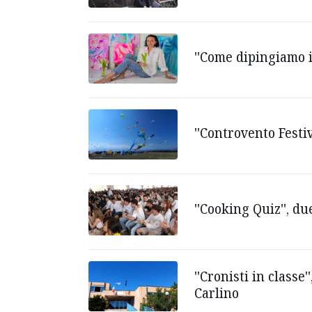
''Come dipingiamo i 
''Controvento Festiv
''Cooking Quiz'', due
''Cronisti in class
Carlino