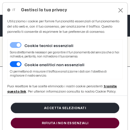
Gestisci la tua privacy
IT
Tutto News
Tutto Sport
Tutto Curiosità
Utilizziamo i cookie per fornire funzionalità essenziali al funzionamento
del sito web e, con il tuo consenso, per analizzarne il traffico. Questo
pannello ti consente di esprimere le tue preferenze di consenso.
Cronaca
Atletica
Serie D
/
Picenotime
Cookie tecnici essenziali
Basket
/
search
Sono strettamente necessari per garantire il funzionamento del servizio che ci hai
richiesto e, pertanto, non richiedono il tuo consenso.
/
Cookie analitici non essenziali
Ciclismo
Ci permettono di misurare il traffico e analizzarne i dati con l'obiettivo di
migliorare il nostro servizio.
Volley
Puoi resettare le tue scelte eliminado i nostri cookie persistenti
tramite
questo link
. Per ulteriori informazioni consulta la nostra Cookie Policy.
52 ARTICOLI
ACCETTA SELEZIONATI
PASQUA FELICE PER IL PAGLIARE VOLLEY, LA B1
È SEMPRE PIÙ VICINA
RIFIUTA I NON ESSENZIALI