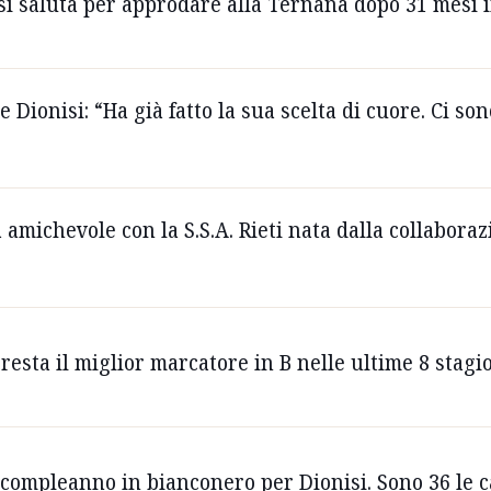
isi saluta per approdare alla Ternana dopo 31 mesi
te Dionisi: “Ha già fatto la sua scelta di cuore. Ci 
a amichevole con la S.S.A. Rieti nata dalla collabora
a resta il miglior marcatore in B nelle ultime 8 stag
o compleanno in bianconero per Dionisi. Sono 36 le c