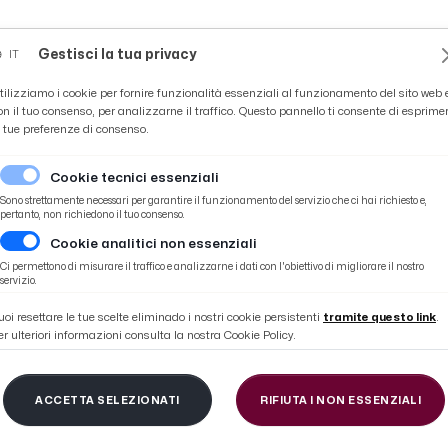
Novità
News
Ascoli Time
Cultura
Coppa Teo
Gestisci la tua privacy
IT
tilizziamo i cookie per fornire funzionalità essenziali al funzionamento del sito web 
on il tuo consenso, per analizzarne il traffico. Questo pannello ti consente di esprime
e tue preferenze di consenso.
Cookie tecnici essenziali
Sono strettamente necessari per garantire il funzionamento del servizio che ci hai richiesto e,
pertanto, non richiedono il tuo consenso.
Cookie analitici non essenziali
Ci permettono di misurare il traffico e analizzarne i dati con l'obiettivo di migliorare il nostro
FEDERICO-DIONI
servizio.
uoi resettare le tue scelte eliminado i nostri cookie persistenti
tramite questo link
.
er ulteriori informazioni consulta la nostra Cookie Policy.
ACCETTA SELEZIONATI
RIFIUTA I NON ESSENZIALI