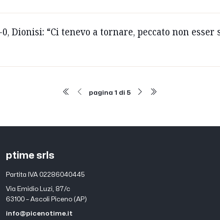
0, Dionisi: “Ci tenevo a tornare, peccato non esser s
pagina 1 di 5
ptime srls
Partita IVA 02286040445
Via Emidio Luzi, 87/c
63100 – Ascoli Piceno (AP)
info@picenotime.it