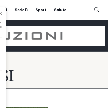
dori
Serie B
Sport
Salute
e,
re
SI