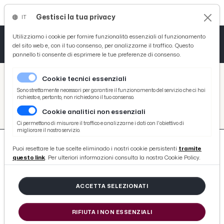
Gestisci la tua privacy
IT
Tutto News
Tutto Sport
Tutto Curiosità
Utilizziamo i cookie per fornire funzionalità essenziali al funzionamento
del sito web e, con il tuo consenso, per analizzarne il traffico. Questo
pannello ti consente di esprimere le tue preferenze di consenso.
Cronaca
Atletica
Serie D
/
Picenotime
Cookie tecnici essenziali
Basket
/
Salute
Sono strettamente necessari per garantire il funzionamento del servizio che ci hai
richiesto e, pertanto, non richiedono il tuo consenso.
SALUTE
Cookie analitici non essenziali
Ciclismo
Ci permettono di misurare il traffico e analizzarne i dati con l'obiettivo di
migliorare il nostro servizio.
Volley
Puoi resettare le tue scelte eliminado i nostri cookie persistenti
tramite
questo link
. Per ulteriori informazioni consulta la nostra Cookie Policy.
3635 ARTICOLI
ACCETTA SELEZIONATI
L'intestino del tuo bambino parla al
RIFIUTA I NON ESSENZIALI